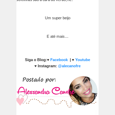
Um super beijo
E até mais…
Siga o Blog:
♥
Facebook
|
♥
Youtube
♥
Instagram:
@alecanofre