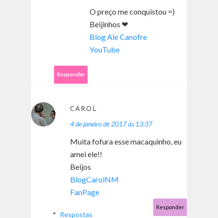
O preço me conquistou =)
Beijinhos ❤
Blog Ale Canofre
YouTube
Responder
CAROL
4 de janeiro de 2017 às 13:37
Muita fofura esse macaquinho, eu
amei ele!!
Beijos
BlogCarolNM
FanPage
Responder
Respostas