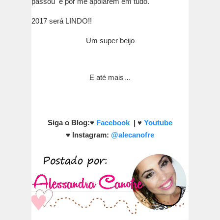
passou e por me apoiarem em tudo.
2017 será LINDO!!
Um super beijo
E até mais…
Siga o Blog:
♥
Facebook
|
♥
Youtube
♥
Instagram:
@alecanofre