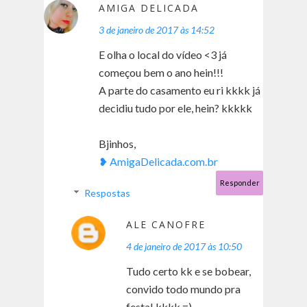
AMIGA DELICADA
3 de janeiro de 2017 às 14:52
E olha o local do vídeo <3 já
começou bem o ano hein!!!
A parte do casamento eu ri kkkk já
decidiu tudo por ele, hein? kkkkk
Bjinhos,
❥ AmigaDelicada.com.br
Responder
Respostas
ALE CANOFRE
4 de janeiro de 2017 às 10:50
Tudo certo kk e se bobear,
convido todo mundo pra
festa! kkkk =)