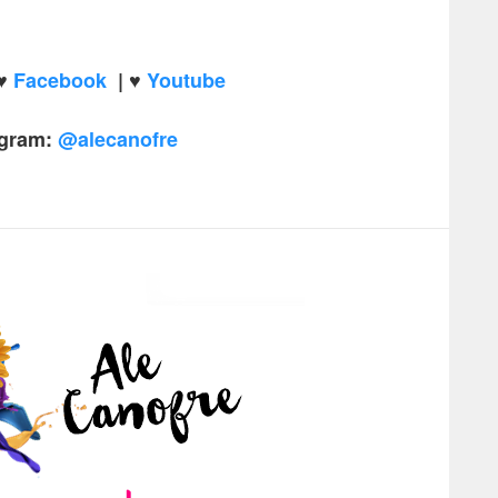
♥
Facebook
|
♥
Youtube
agram:
@alecanofre