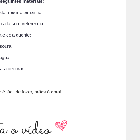
seguintes materiais:
te do mesmo tamanho;
s da sua preferência ;
a e cola quente;
esoura;
régua;
 para decorar.
 é fácil de fazer, mãos à obra!