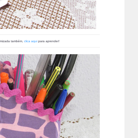
tomizada também,
clica aqui
para aprender!