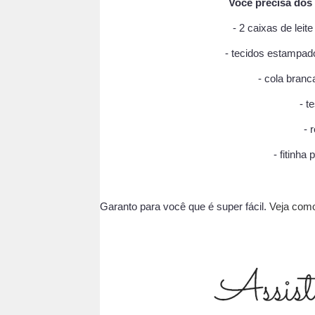
Você precisa dos 
- 2 caixas de lei
- tecidos estampado
- cola branc
- t
- 
- fitinha
Garanto para você que é super fácil.
Veja como