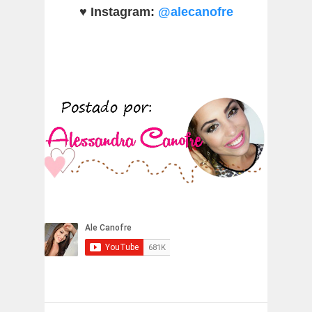
♥
Instagram:
@alecanofre