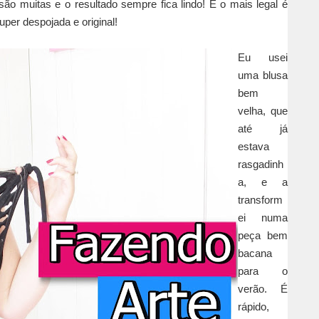
ão muitas e o resultado sempre fica lindo! E o mais legal é
per despojada e original!
Eu usei
uma blusa
bem
velha, que
até já
estava
rasgadinh
a, e a
transform
ei numa
peça bem
bacana
para o
verão. É
rápido,