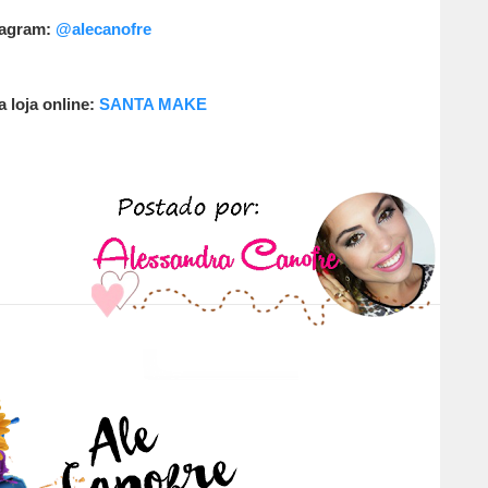
tagram:
@alecanofre
a loja online:
SANTA MAKE