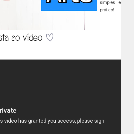
simples e
prático!