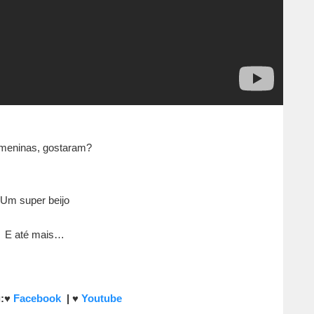
 meninas, gostaram?
Um super beijo
E até mais…
:
♥
Facebook
|
♥
Youtube