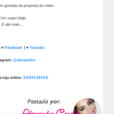
m gostado da proposta do vídeo.
Um super beijo
E até mais…
:
♥
Facebook
|
♥
Youtube
tagram:
@alecanofre
a loja online:
SANTA MAKE