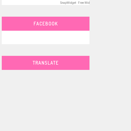
SnapWidget · Free Widget
FACEBOOK
TRANSLATE