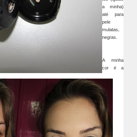
a minha)
até para
pele
mulatas,
negras.
A minha
cor é a