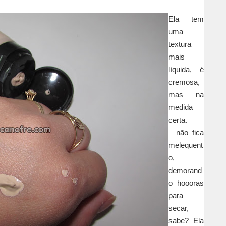
Ela tem
uma
textura
mais
líquida, é
cremosa,
mas na
medida
certa.
não fica
melequent
o,
demorand
o hoooras
para
secar,
sabe? Ela