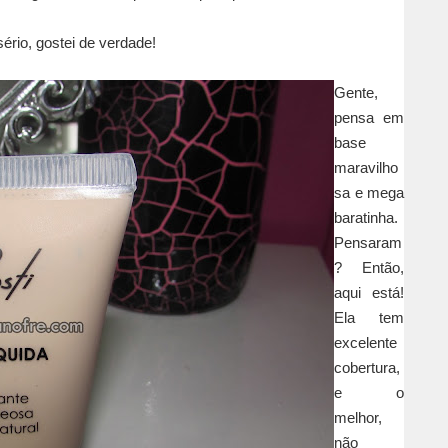
 sério, gostei de verdade!
Gente,
pensa em
base
maravilho
sa e mega
baratinha.
Pensaram
? Então,
aqui está!
Ela tem
excelente
cobertura,
e o
melhor,
não