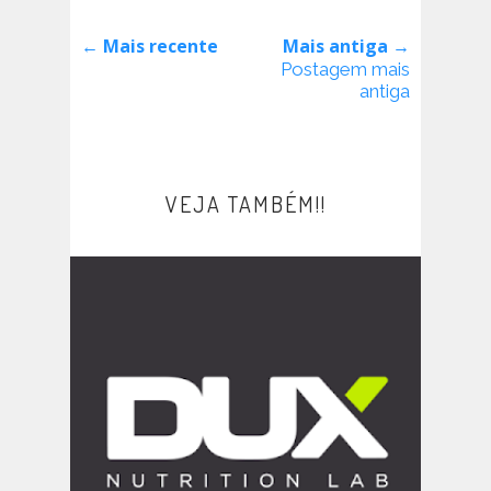
← Mais recente
Mais antiga →
Postagem mais
antiga
VEJA TAMBÉM!!