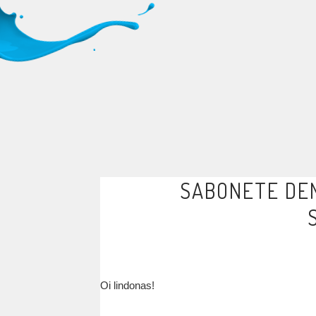
SABONETE DE
Oi lindonas!