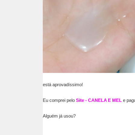
está aprovadíssimo!
Eu comprei pelo
Site - CANELA E MEL
e pagu
Alguém já usou?