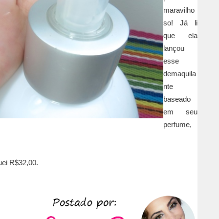
maravilho
so! Já li
que ela
lançou
esse
demaquila
nte
baseado
em seu
perfume,
ei R$32,00.