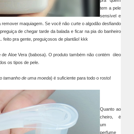
pra
quem
tem a pele
sensível e
a remover maquiagem. Se você
não curte o algodão desfiando
preguiça de chegar tarde da balada e ficar na pia do banheiro
.. feito pra gente, preguiçosos de plantão! kkk
e de
Aloe Vera (babosa).
O produto também
não contém óleo
os os tipos de pele.
o tamanho de uma moeda
) é suficiente para todo o rosto!
Quanto ao
cheiro, é
um
perfume