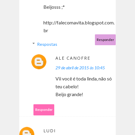
Beijosss ;*
http://falecomavita.blogspot.com.
br
Responder
Respostas
ALE CANOFRE
29 de abril de 2015 às 10:45
Vii você é toda linda, não só
teu cabelo!
Beijo grande!
Responder
LUDI