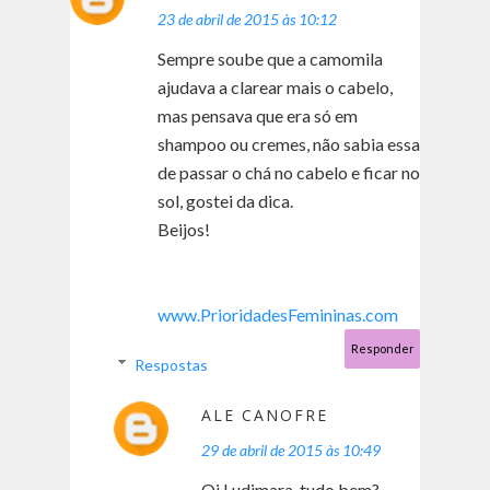
23 de abril de 2015 às 10:12
Sempre soube que a camomila
ajudava a clarear mais o cabelo,
mas pensava que era só em
shampoo ou cremes, não sabia essa
de passar o chá no cabelo e ficar no
sol, gostei da dica.
Beijos!
www.PrioridadesFemininas.com
Responder
Respostas
ALE CANOFRE
29 de abril de 2015 às 10:49
Oi Ludimara, tudo bem?