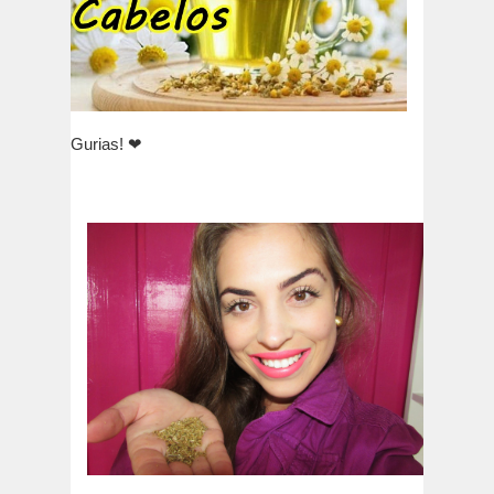
❤
Gurias!